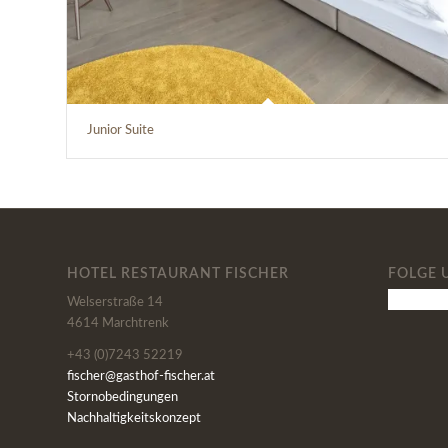
Junior Suite
HOTEL RESTAURANT FISCHER
FOLGE 
Welserstraße 14
4614 Marchtrenk
+43 (0)7243 52219
fischer@gasthof-fischer.at
Stornobedingungen
Nachhaltigkeitskonzept