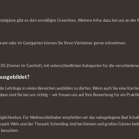
telgäste gibt es dort ermäßigte Greenfees. Weitere Infos dazu bei uns an der 
urant oder im Gastgarten können Sie Ihren Vierbeiner gerne mitnehmen.
0 Zimmer im Gasthof), mit unterschiedlichen Kategorien für die verschiedene
ausgebildet?
nde Lehrlinge in vielen Bereichen ausbilden zu dürfen. Wenn auch Sie eine Karri
ann sind Sie bei uns richtig – wir freuen uns auf Ihre Bewerbung für ein Pra
möglichkeiten. Für Wellnessliebhaber empfehlen wir das nahegelegene Bad Scha
Tierpark Wels und der Tierpark Schmiding sind bei kleinen und großen Gästen be
r besuchen.