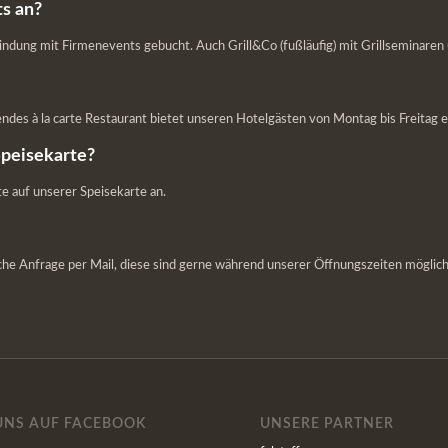
ts an?
ung mit Firmenevents gebucht. Auch Grill&Co (fußläufig) mit Grillseminaren u
endes à la carte Restaurant bietet unseren Hotelgästen von Montag bis Freitag e
Speisekarte?
e auf unserer Speisekarte an.
che Anfrage per Mail, diese sind gerne während unserer Öffnungszeiten möglich.
UNS AUF FACEBOOK
UNSERE PARTNER