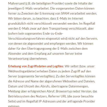
Mailversand (z.B. die beteiligten Provider) sowie die Inhalte der
jeweiligen E-Mails verarbeitet. Die vorgenannten Daten können
ferner zu Zwecken der Erkennung von SPAM verarbeitet werden.
Wir bitten darum, zu beachten, dass E-Mails im Internet
grundsätzlich nicht verschlüsselt versendet werden. Im Regelfall
werden E-Mails zwar auf dem Transportweg verschlüsselt, aber
(sofern kein sogenanntes Ende-zu-Ende-
Verschlüsselungsverfahren eingesetzt wird) nicht auf den Servern,
von denen sie abgesendet und empfangen werden. Wir können
daher für den Übertragungsweg der E-Mails zwischen dem
Absender und dem Empfang auf unserem Server keine
Verantwortung übernehmen.
Erhebung von Zugriffsdaten und Logfiles
: Wir selbst (bzw. unser
Webhostinganbieter) erheben Daten zu jedem Zugriff auf den
Server (sogenannte Serverlogfiles). Zu den Serverlogfiles können
die Adresse und Name der abgerufenen Webseiten und Dateien,
Datum und Uhrzeit des Abrufs, übertragene Datenmengen,
Meldung über erfolgreichen Abruf, Browsertyp nebst Version, das
Betriebssystem des Nutzers, Referrer URL (die zuvor besuchte
Seite) und im Regelfall IP-Adressen und der anfragende Provider
gehören.